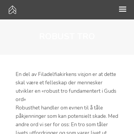
ROBUST TRO
HVEM ER VI?
MØTEPUNKTER
PÅMELDING
KALENDER
En del av Filadelfiakirkens visjon er at dette
skal være et felleskap der mennesker
GI EN GAVE
utvikler en «robust tro fundamentert i Guds
ord»
MISJON
Robusthet handler om evnen til å tåle
UTLEIE
påkjenninger som kan potensielt skade. Med
andre ord vi ser for oss: En tro som tåler
KONTAKT
livets utfordringer og som varer livet ut.