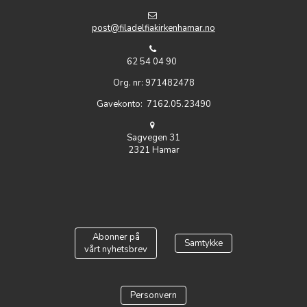
post@filadelfiakirkenhamar.no
62 54 04 90
Org. nr: 971482478
Gavekonto: 7162.05.23490
Sagvegen 31
2321 Hamar
Abonner på
Samtykke
vårt nyhetsbrev
Personvern