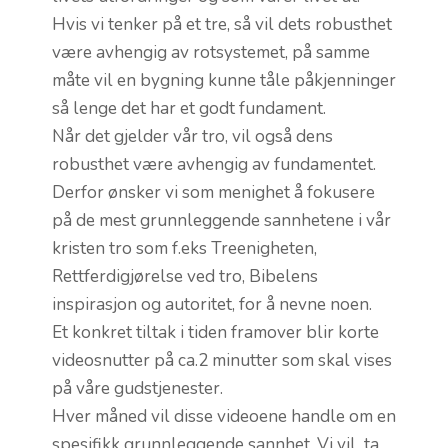
MIN SIDE
Hvis vi tenker på et tre, så vil dets robusthet
være avhengig av rotsystemet, på samme
VEIEN
måte vil en bygning kunne tåle påkjenninger
så lenge det har et godt fundament.
Når det gjelder vår tro, vil også dens
robusthet være avhengig av fundamentet.
Derfor ønsker vi som menighet å fokusere
på de mest grunnleggende sannhetene i vår
kristen tro som f.eks Treenigheten,
Rettferdigjørelse ved tro, Bibelens
inspirasjon og autoritet, for å nevne noen.
Et konkret tiltak i tiden framover blir korte
videosnutter på ca.2 minutter som skal vises
på våre gudstjenester.
Hver måned vil disse videoene handle om en
spesifikk grunnleggende sannhet. Vi vil ta