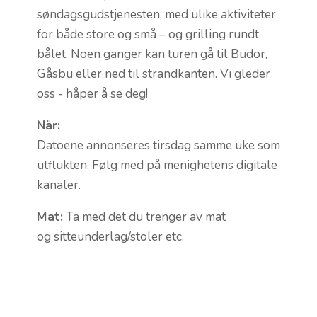
MIN SIDE
søndagsgudstjenesten, med ulike aktiviteter
for både store og små – og grilling rundt
VEIEN
bålet. Noen ganger kan turen gå til Budor,
Gåsbu eller ned til strandkanten. Vi gleder
oss - håper å se deg!
Når:
Datoene annonseres tirsdag samme uke som
utflukten. Følg med på menighetens digitale
kanaler.
Mat:
Ta med det du trenger av mat
og sitteunderlag/stoler etc.