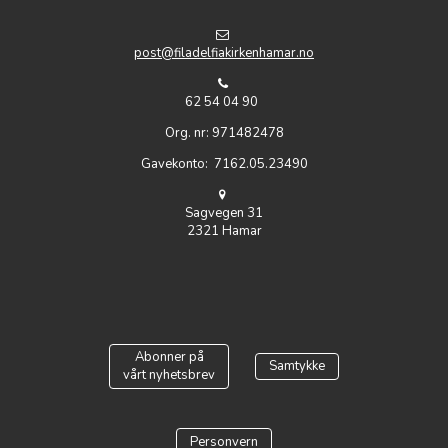
post@filadelfiakirkenhamar.no
62 54 04 90
Org. nr: 971482478
Gavekonto: 7162.05.23490
Sagvegen 31
2321 Hamar
Abonner på
Samtykke
vårt nyhetsbrev
Personvern