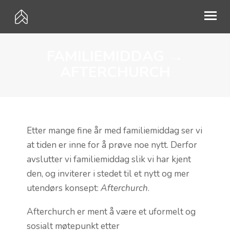
FAMILIEMIDDAG →
HVEM ER VI?
AFTERCHURCH
MØTEPUNKTER
PÅMELDING
KALENDER
Etter mange fine år med familiemiddag ser vi
at tiden er inne for å prøve noe nytt. Derfor
GI EN GAVE
avslutter vi familiemiddag slik vi har kjent
MISJON
den, og inviterer i stedet til et nytt og mer
utendørs konsept:
Afterchurch
.
UTLEIE
Afterchurch er ment å være et uformelt og
KONTAKT
sosialt møtepunkt etter