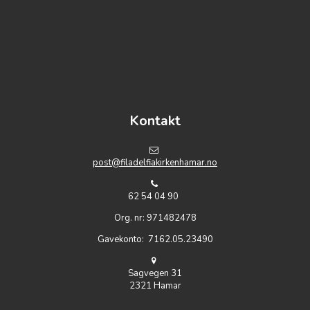
https://www.embed-map.com
Kontakt
post@filadelfiakirkenhamar.no
62 54 04 90
Org. nr: 971482478
Gavekonto: 7162.05.23490
Sagvegen 31
2321 Hamar