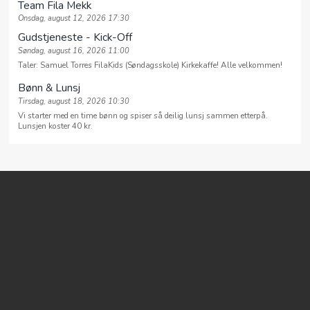
Team Fila Mekk
Onsdag, august 12, 2026 17:30
Gudstjeneste - Kick-Off
Søndag, august 16, 2026 11:00
Taler: Samuel Torres FilaKids (Søndagsskole) Kirkekaffe! Alle velkommen!
Bønn & Lunsj
Tirsdag, august 18, 2026 10:30
Vi starter med en time bønn og spiser så deilig lunsj sammen etterpå.
Lunsjen koster 40 kr.