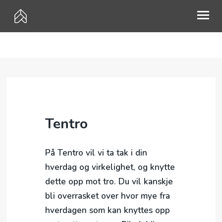
HVEM ER VI?
MØTEPUNKTER
PÅMELDING
Tentro
KALENDER
GI EN GAVE
På Tentro vil vi ta tak i din
MISJON
hverdag og virkelighet, og knytte
dette opp mot tro. Du vil kanskje
UTLEIE
bli overrasket over hvor mye fra
KONTAKT
hverdagen som kan knyttes opp