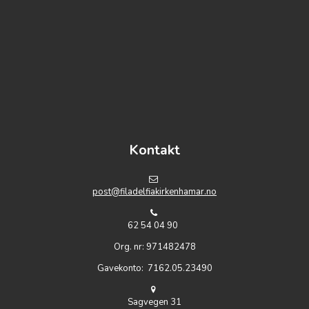
https://www.embed-map.com
Kontakt
post@filadelfiakirkenhamar.no
62 54 04 90
Org. nr: 971482478
Gavekonto: 7162.05.23490
Sagvegen 31