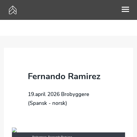
HVEM ER VI?
MØTEPUNKTER
PÅMELDING
Fernando Ramirez
KALENDER
GI EN GAVE
19.april 2026 Brobyggere
MISJON
(Spansk - norsk)
UTLEIE
KONTAKT
Brobyggere, Fernando Ramirez