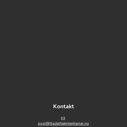
https://www.embed-map.com
Kontakt
post@filadelfiakirkenhamar.no