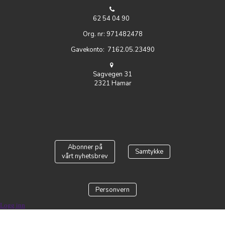
62 54 04 90
Org. nr: 971482478
Gavekonto: 7162.05.23490
Sagvegen 31
2321 Hamar
Abonner på
Samtykke
vårt nyhetsbrev
Personvern
Logg inn