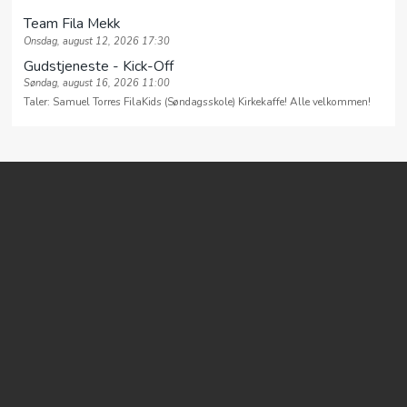
MIN SIDE
Team Fila Mekk
Onsdag, august 12, 2026 17:30
VEIEN
Gudstjeneste - Kick-Off
Søndag, august 16, 2026 11:00
Taler: Samuel Torres FilaKids (Søndagsskole) Kirkekaffe! Alle velkommen!