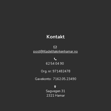
https://www.embed-map.com
Kontakt
post@filadelfiakirkenhamar.no
62 54 04 90
Org. nr: 971482478
Gavekonto: 7162.05.23490
Sagvegen 31
2321 Hamar