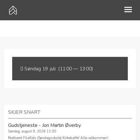
HVEM ER VI?
MØTEPUNKTER
PÅMELDING
Søndag 19. juli (11:00 — 13:00)
KALENDER
GI EN GAVE
MISJON
SKJER SNART
UTLEIE
Gudstjeneste - Jon Martin Øverby
KONTAKT
Søndag, august 9, 2026 11:00
Nattverd FilaKids (Søndagsskole) Kirkekaffe! Alle velkommen!