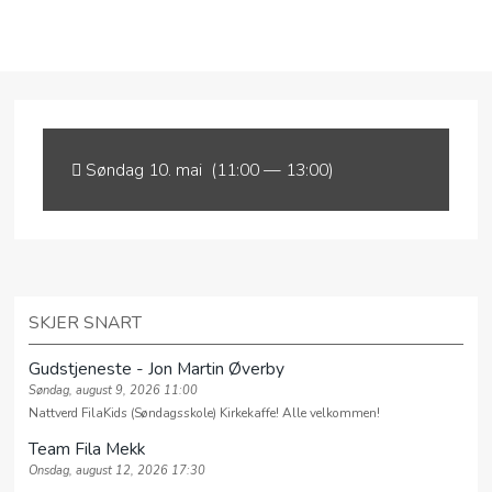
HVEM ER VI?
Søndag 10. mai (11:00 — 13:00)
MØTEPUNKTER
PÅMELDING
KALENDER
GI EN GAVE
SKJER SNART
MISJON
Gudstjeneste - Jon Martin Øverby
Søndag, august 9, 2026 11:00
Nattverd FilaKids (Søndagsskole) Kirkekaffe! Alle velkommen!
UTLEIE
Team Fila Mekk
KONTAKT
Onsdag, august 12, 2026 17:30