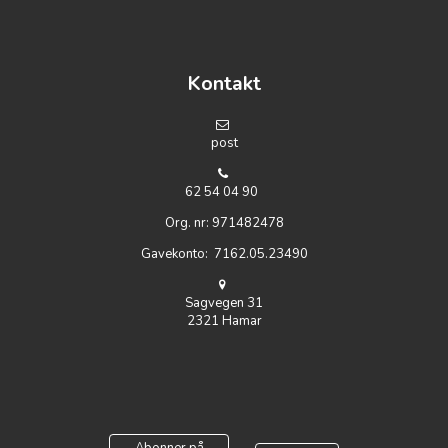
https://www.embed-map.com
Kontakt
post
62 54 04 90
Org. nr: 971482478
Gavekonto: 7162.05.23490
Sagvegen 31
2321 Hamar