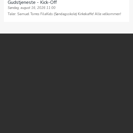
Gudstjeneste - Kick-Off
MIN SIDE
Søndag, august 16, 2026 11:00
Taler: Samuel Torres FilaKids (Søndagsskole) Kirkekaffe! Alle velkommen!
VEIEN