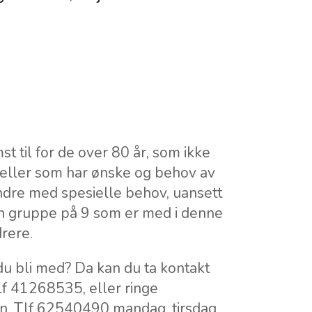
t til for de over 80 år, som ikke
, eller som har ønske og behov av
ndre med spesielle behov, uansett
 en gruppe på 9 som er med i denne
rere.
 du bli med? Da kan du ta kontakt
f 41268535, eller ringe
en, Tlf 62540490 mandag, tirsdag