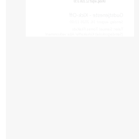
Gudstjeneste - Kick-Off
Søndag, august 16, 2026 11:00
Taler: Samuel Torres FilaKids
(Søndagsskole) Kirkekaffe! Alle velkommen!