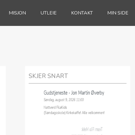
MISJON
UTLEIE
KONTAKT
MIN SIDE
SKJER SNART
Gudstjeneste - Jon Martin Øverby
Søndag, august 9, 2026 11:00
Nattverd FilaKids
(Søndagsskole) Kirkekaffe! Alle velkommen!
Team Fila Mekk
Onsdag, august 12, 2026 17:30