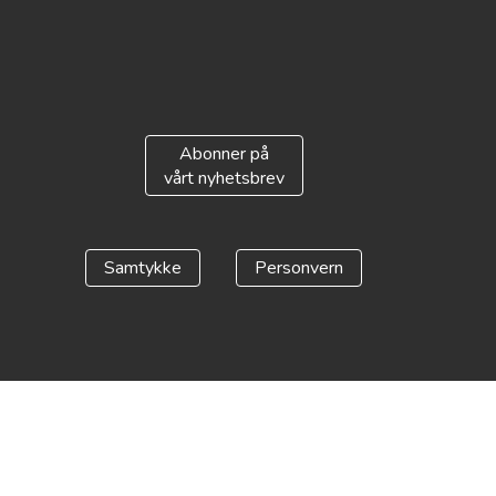
Abonner på
vårt nyhetsbrev
Samtykke
Personvern