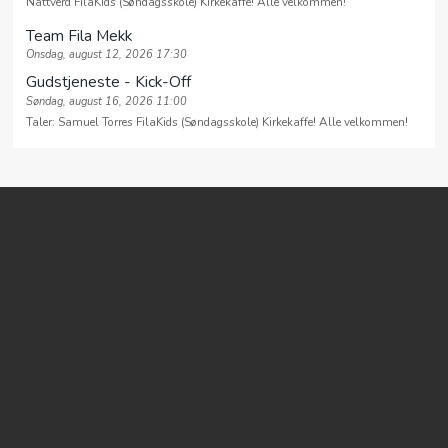
Nattverd FilaKids (Søndagsskole) Kirkekaffe! Alle velkommen!
Team Fila Mekk
Onsdag, august 12, 2026 17:30
Gudstjeneste - Kick-Off
Søndag, august 16, 2026 11:00
Taler: Samuel Torres FilaKids (Søndagsskole) Kirkekaffe! Alle velkommen!