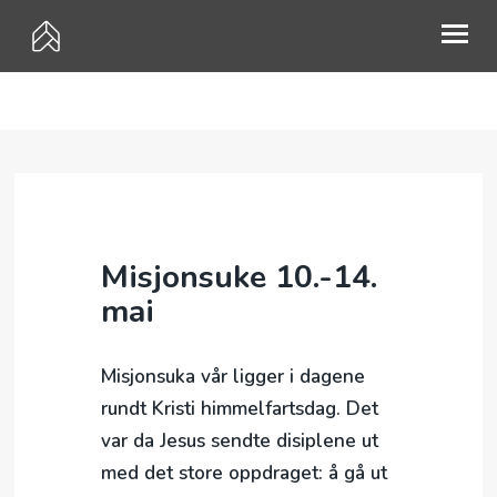
HVEM ER VI?
MØTEPUNKTER
PÅMELDING
Misjonsuke 10.-14.
KALENDER
mai
GI EN GAVE
MISJON
Misjonsuka vår ligger i dagene
rundt Kristi himmelfartsdag. Det
UTLEIE
var da Jesus sendte disiplene ut
KONTAKT
med det store oppdraget: å gå ut