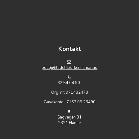
https://www.embed-map.com
Kontakt
post@filadelfiakirkenhamar.no
62 54 04 90
Org. nr: 971482478
Gavekonto: 7162.05.23490
Sagvegen 31
2321 Hamar